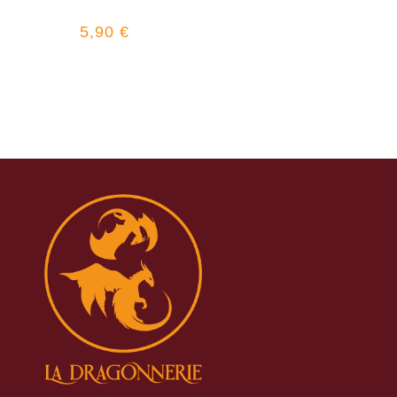
5,90
€