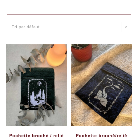
Tri par défaut
Pochette broché / relié
Pochette broché/relié