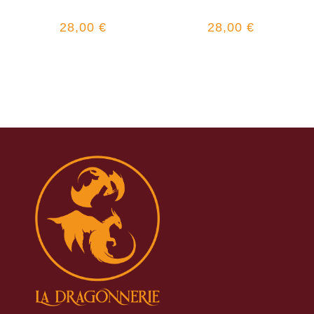
28,00
€
28,00
€