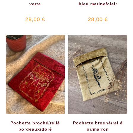
verte
bleu marine/clair
28,00
€
28,00
€
Pochette broché/relié
Pochette broché/relié
bordeaux/doré
or/marron