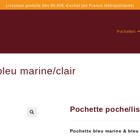
Livraison gratuite dès 80,00€ d'achat (en France métropolitaine)
Pochettes
leu marine/clair
Pochette poche/lis
Pochette bleu marine & bleu 